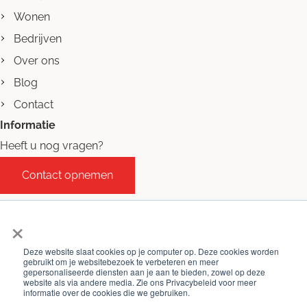
Wonen
Bedrijven
Over ons
Blog
Contact
Informatie
Heeft u nog vragen?
Contact opnemen
×
Deze website slaat cookies op je computer op. Deze cookies worden
gebruikt om je websitebezoek te verbeteren en meer
gepersonaliseerde diensten aan je aan te bieden, zowel op deze
website als via andere media. Zie ons Privacybeleid voor meer
informatie over de cookies die we gebruiken.
©
Beaufort Makelaars 2026
-
Algemene voorwaarden