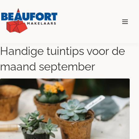
024 - 360 69 00
Handige tuintips voor de
maand september
Diensten
Wonen
Bedrijven
Over ons