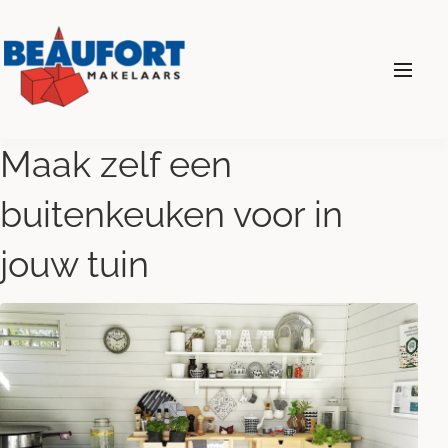
024 - 360 69 00
Maak zelf een
buitenkeuken voor in
Diensten
jouw tuin
Wonen
Bedrijven
Over ons