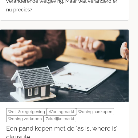
veranderende wetgeving. Maar wat veranderd er
nu precies?
Wet- & regelgeving
Woningmarkt
Woning aankopen
Woning verkopen
Zakelijke markt
Een pand kopen met de ‘as is, where is’
clausule