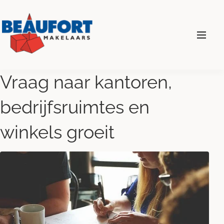
024 - 360 69 00
Vraag naar kantoren,
bedrijfsruimtes en
Diensten
winkels groeit
Wonen
Bedrijven
Over ons