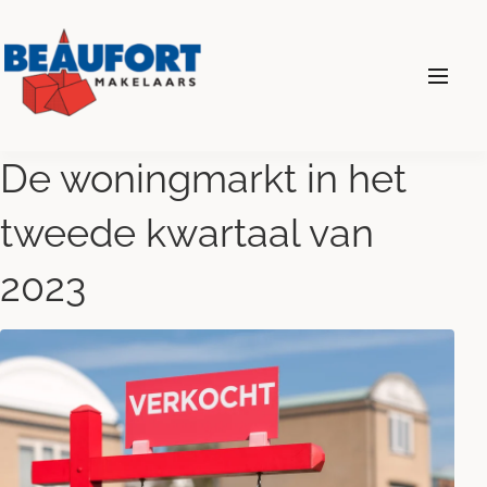
024 - 360 69 00
De woningmarkt in het
tweede kwartaal van
Diensten
2023
Wonen
Bedrijven
Over ons