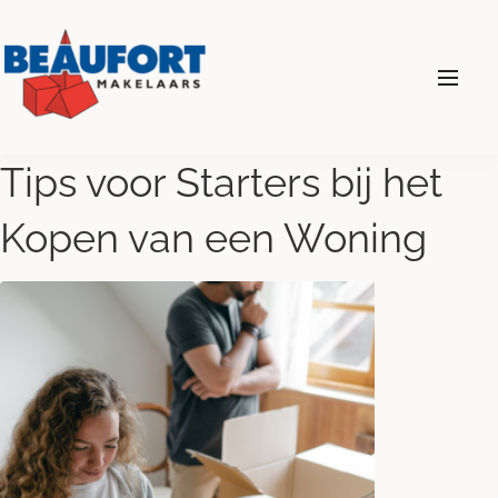
024 - 360 69 00
Tips voor Starters bij het
Kopen van een Woning
Diensten
Wonen
Bedrijven
Over ons