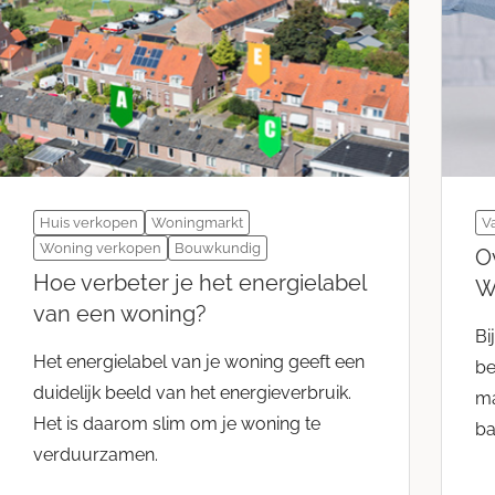
Huis verkopen
Woningmarkt
V
Woning verkopen
Bouwkundig
O
Hoe verbeter je het energielabel
W
van een woning?
Bi
Het energielabel van je woning geeft een
be
duidelijk beeld van het energieverbruik.
ma
Het is daarom slim om je woning te
ba
verduurzamen.