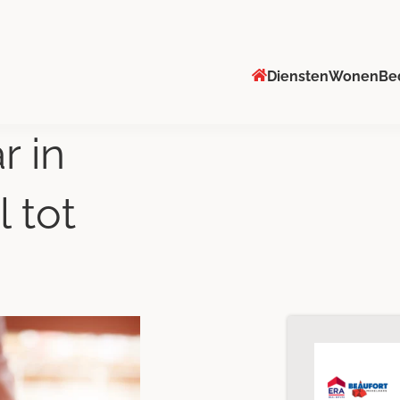
Diensten
Wonen
Be
r in
 tot