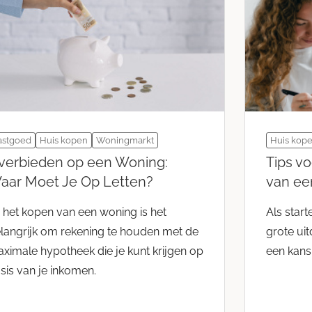
astgoed
Huis kopen
Woningmarkt
Huis kop
verbieden op een Woning:
Tips vo
aar Moet Je Op Letten?
van ee
j het kopen van een woning is het
Als star
langrijk om rekening te houden met de
grote uit
ximale hypotheek die je kunt krijgen op
een kans
sis van je inkomen.