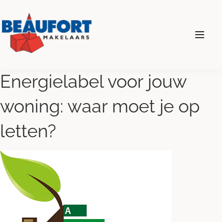
024 - 360 69 00
Energielabel voor jouw
woning: waar moet je op
Diensten
letten?
Wonen
Bedrijven
Over ons