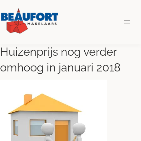
024 - 360 69 00
Huizenprijs nog verder
omhoog in januari 2018
Diensten
Wonen
Bedrijven
Over ons