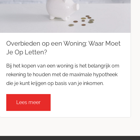
Blog
Huis kopen
Huis verkopen
Contact opnemen
Interieur
Overbieden op een Woning: Waar Moet
Je Op Letten?
Vastgoed
Bij het kopen van een woning is het belangrijk om
Wet- & regelgeving
rekening te houden met de maximale hypotheek
die je kunt krijgen op basis van je inkomen.
Woning aankopen
Woning verkopen
Lees meer
Woningmarkt
Zakelijke markt