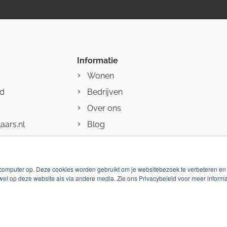
Informatie
Wonen
nd
Bedrijven
Over ons
aars.nl
Blog
Contact
 computer op. Deze cookies worden gebruikt om je websitebezoek te verbeteren e
wel op deze website als via andere media. Zie ons Privacybeleid voor meer informa
olicy
Cookie beleid