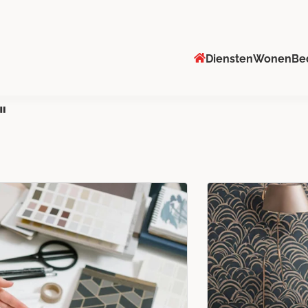
Diensten
Wonen
Be
"