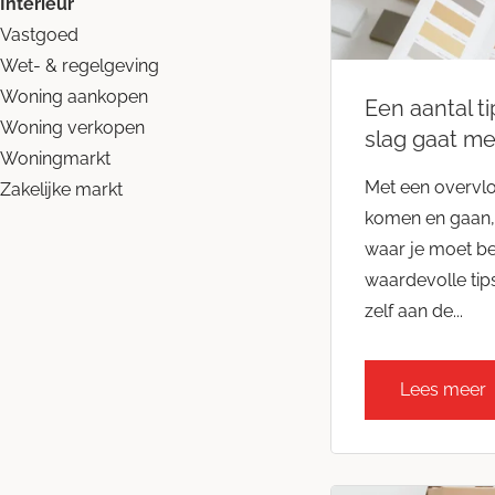
Interieur
Vastgoed
Wet- & regelgeving
Woning aankopen
Een aantal t
Woning verkopen
slag gaat met
Woningmarkt
Met een overvlo
Zakelijke markt
komen en gaan, 
waar je moet beg
waardevolle tips
zelf aan de...
Lees meer