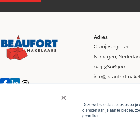
Adres
Oranjesingel 21
Nijmegen, Nederla
024-3606900
info@beaufortmakel
×
Deze website slaat cookies op je
diensten aan je aan te bieden, zo
gebruiken.
©
Beaufort Makelaars 2026
-
Algemene voorwaarden
Privacy p