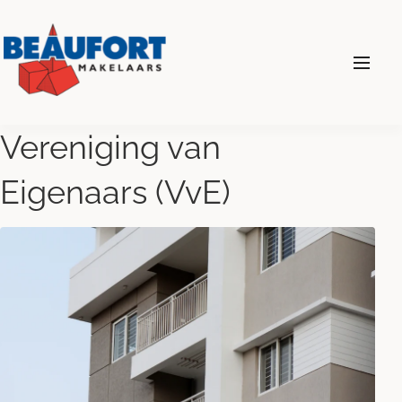
024 - 360 69 00
Vereniging van
Eigenaars (VvE)
Diensten
Wonen
Bedrijven
Over ons