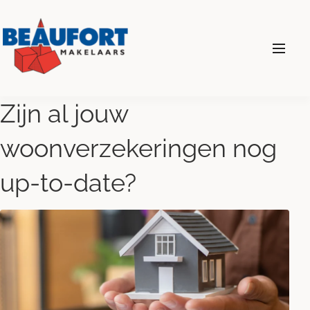
024 - 360 69 00
Zijn al jouw
woonverzekeringen nog
Diensten
up-to-date?
Wonen
Bedrijven
Over ons