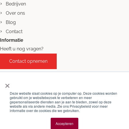
Bedrijven
Over ons
Blog
Contact
Informatie
Heeft u nog vragen?
Contact opnemen
×
Deze website slaat cookies op je computer op. Deze cookies worden
gebruikt om je websitebezoek te verbeteren en meer
gepersonaliseerde diensten aan je aan te bieden, zowel op deze
website als via andere media. Zie ons Privacybeleid voor meer
©
Beaufort Makelaars 2026
-
Algemene voorwaarden
informatie over de cookies die we gebruiken.
Privacy policy
Cookie beleid
Accepteren
Website
en
marketing