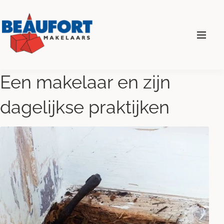
024 - 360 69 00
Een makelaar en zijn
dagelijkse praktijken
Diensten
Wonen
Bedrijven
Over ons