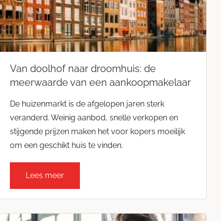
Blog
Huis kopen
Huis verkopen
Contact opnemen
Interieur
Van doolhof naar droomhuis: de
meerwaarde van een aankoopmakelaar
Vastgoed
De huizenmarkt is de afgelopen jaren sterk
Wet- & regelgeving
veranderd. Weinig aanbod, snelle verkopen en
stijgende prijzen maken het voor kopers moeilijk
Woning aankopen
om een geschikt huis te vinden.
Woning verkopen
Lees meer
Woningmarkt
Zakelijke markt