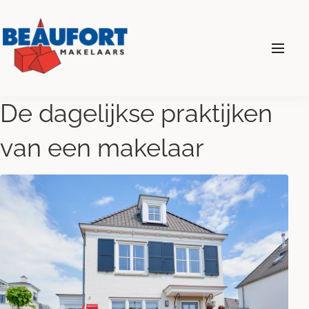
024 - 360 69 00
De dagelijkse praktijken
van een makelaar
Diensten
Wonen
Bedrijven
Over ons