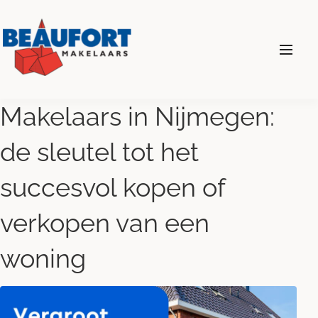
024 - 360 69 00
Makelaars in Nijmegen:
de sleutel tot het
Diensten
succesvol kopen of
Wonen
verkopen van een
woning
Bedrijven
Over ons