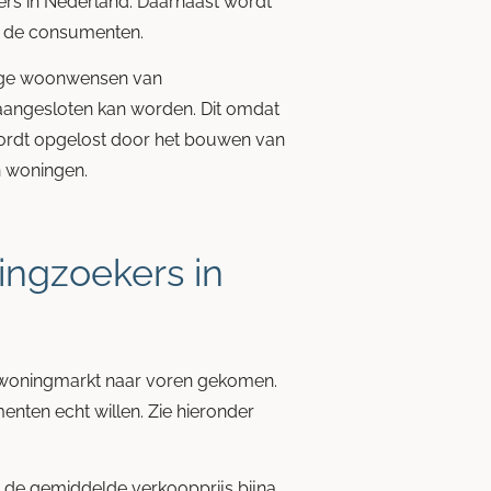
ers in Nederland. Daarnaast wordt
r de consumenten.
idige woonwensen van
angesloten kan worden. Dit omdat
wordt opgelost door het bouwen van
n woningen.
ingzoekers in
e woningmarkt naar voren gekomen.
menten echt willen. Zie hieronder
s de gemiddelde verkoopprijs bijna