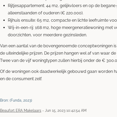
Rijtjesappartement: 44 m
2
, gelijkvloers en op de begane 
alleenstaanden of ouderen (€ 220.000).
Rijhuis ensuite: 65 m
2
, compacte en lichte leefruimte voor
Wij-in-een-rij: 168 m
2
, hoge meergeneratiewoning met ve
doorzichten, voor meerdere gezinsleden.
Van een aantal van de bovengenoemde conceptwoningen is e
de uiteindelijke prijzen. De prijzen hangen wel af van waar
Twee van de vijf woningtypen zullen hierbij onder de € 300.
Of de woningen ook daadwerkelijk gebouwd gaan worden ha
en de consument zelf.
Bron: (Funda, 2023)
Beaufort ERA Makelaars
-
Jun 15, 2023 10:42:54 AM