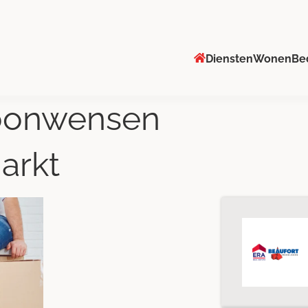
Diensten
Wonen
Be
oonwensen
arkt