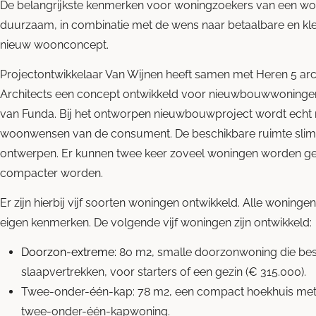
De belangrijkste kenmerken voor woningzoekers van een woning
duurzaam, in combinatie met de wens naar betaalbare en kle
nieuw woonconcept.
Projectontwikkelaar Van Wijnen heeft samen met Heren 5 arc
Architects een concept ontwikkeld voor nieuwbouwwoningen 
van Funda. Bij het ontworpen nieuwbouwproject wordt echt
woonwensen van de consument. De beschikbare ruimte slim g
ontwerpen. Er kunnen twee keer zoveel woningen worden g
compacter worden.
Er zijn hierbij vijf soorten woningen ontwikkeld. Alle woningen
eigen kenmerken. De volgende vijf woningen zijn ontwikkeld:
Doorzon-extreme:
80 m
2
, smalle doorzonwoning die bes
slaapvertrekken, voor starters of een gezin (€ 315.000).
Twee-onder-één-kap: 78 m
2
, een compact hoekhuis met d
twee-onder-één-kapwoning.