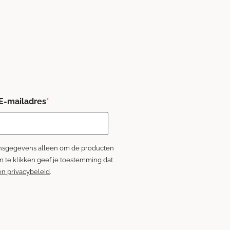
E-mailadres
*
oonsgegevens alleen om de producten
on te klikken geef je toestemming dat
en privacybeleid
.