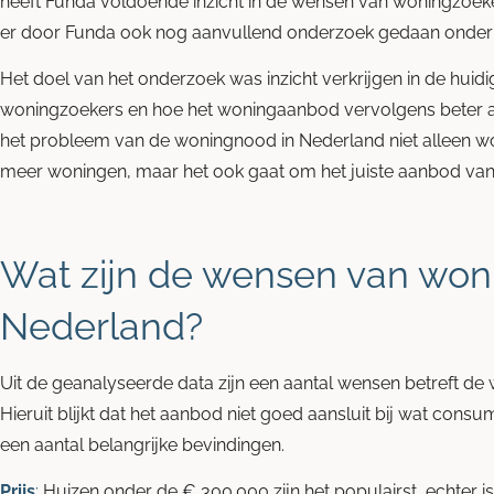
heeft Funda voldoende inzicht in de wensen van woningzoek
er door Funda ook nog aanvullend onderzoek gedaan onde
Het doel van het onderzoek was inzicht verkrijgen in de hu
woningzoekers en hoe het woningaanbod vervolgens beter a
het probleem van de woningnood in Nederland niet alleen 
meer woningen, maar het ook gaat om het juiste aanbod va
Wat zijn de wensen van won
Nederland?
Uit de geanalyseerde data zijn een aantal wensen betreft d
Hieruit blijkt dat het aanbod niet goed aansluit bij wat consu
een aantal belangrijke bevindingen.
Prijs
:
Huizen onder de € 300.000 zijn het populairst, echter i