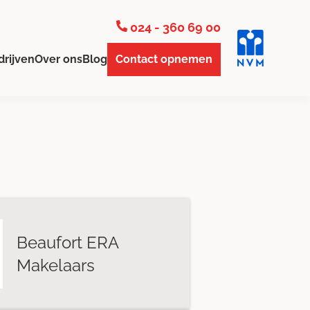
024 - 360 69 00
drijven
Over ons
Blog
Contact opnemen
Beaufort ERA
Makelaars