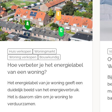
Huis verkopen
Woningmarkt
V
Woning verkopen
Bouwkundig
O
Hoe verbeter je het energielabel
W
van een woning?
Bi
Het energielabel van je woning geeft een
be
duidelijk beeld van het energieverbruik.
ma
Het is daarom slim om je woning te
ba
verduurzamen.