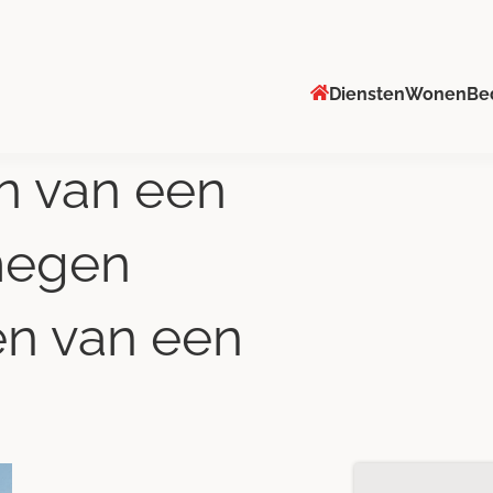
Diensten
Wonen
Be
n van een
megen
en van een