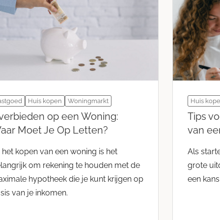
astgoed
Huis kopen
Woningmarkt
Huis kop
verbieden op een Woning:
Tips vo
aar Moet Je Op Letten?
van ee
j het kopen van een woning is het
Als star
langrijk om rekening te houden met de
grote uit
ximale hypotheek die je kunt krijgen op
een kans
sis van je inkomen.