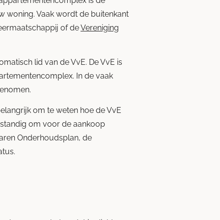
n appartementencomplex is de
uw woning. Vaak wordt de buitenkant
eermaatschappij of de
Vereniging
matisch lid van de VvE. De VvE is
partementencomplex. In de vaak
 genomen.
elangrijk om te weten hoe de VvE
verstandig om voor de aankoop
rjaren Onderhoudsplan, de
atus.