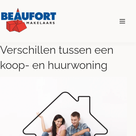
024 - 360 69 00
Verschillen tussen een
koop- en huurwoning
Diensten
Wonen
Bedrijven
Over ons