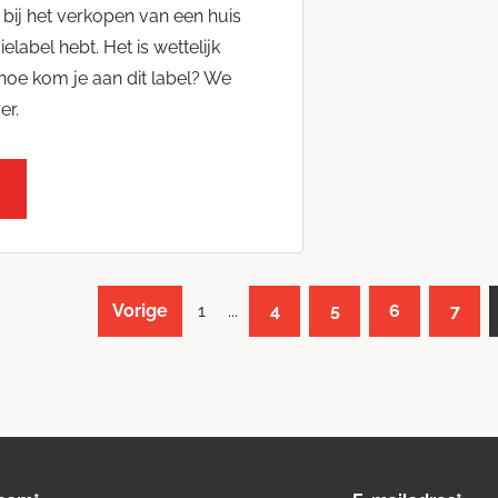
k bij het verkopen van een huis
elabel hebt. Het is wettelijk
 hoe kom je aan dit label? We
er.
Vorige
1
...
4
5
6
7