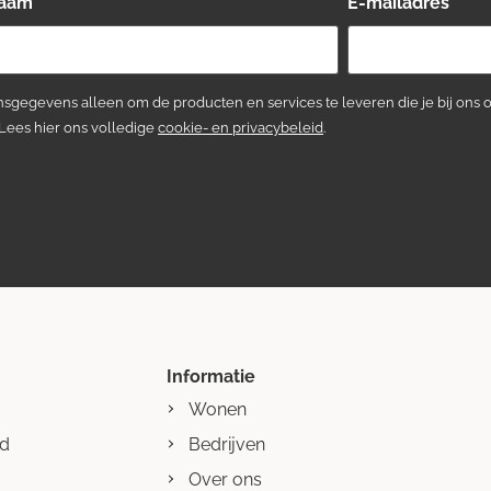
naam
*
E-mailadres
*
sgegevens alleen om de producten en services te leveren die je bij ons 
 Lees hier ons volledige
cookie- en privacybeleid
.
Informatie
Wonen
nd
Bedrijven
Over ons