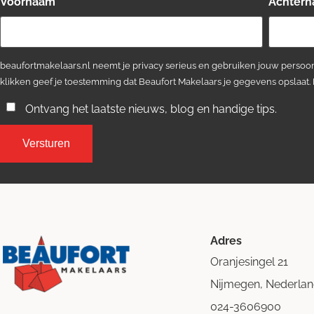
Voornaam
*
Achter
beaufortmakelaars.nl neemt je privacy serieus en gebruiken jouw persoon
klikken geef je toestemming dat Beaufort Makelaars je gegevens opslaat.
Ontvang het laatste nieuws, blog en handige tips.
Adres
Oranjesingel 21
Nijmegen, Nederla
024-3606900