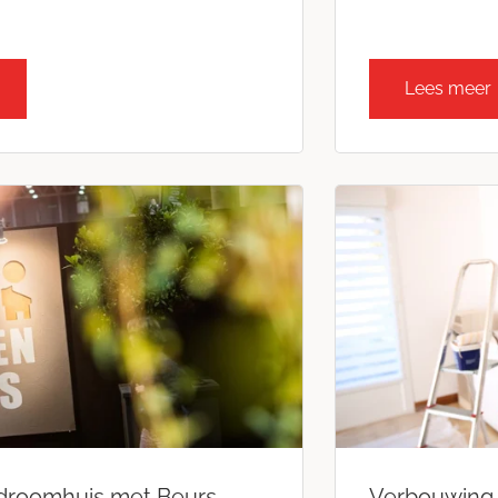
Lees meer
 droomhuis met Beurs
Verbouwing 