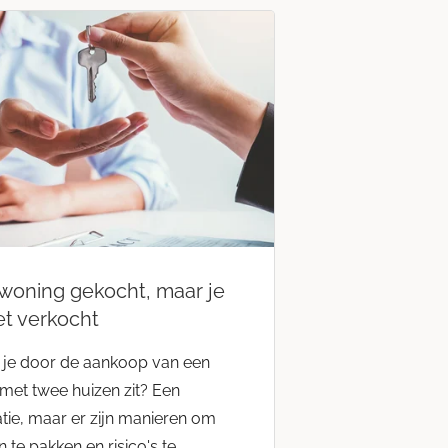
woning gekocht, maar je
et verkocht
s je door de aankoop van een
met twee huizen zit? Een
atie, maar er zijn manieren om
n te pakken en risico's te