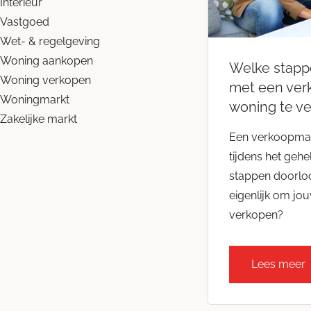
Interieur
Vastgoed
Wet- & regelgeving
Woning aankopen
Welke stapp
Woning verkopen
met een ver
Woningmarkt
woning te v
Zakelijke markt
Een verkoopmak
tijdens het geh
stappen doorlo
eigenlijk om jo
verkopen?
Lees meer