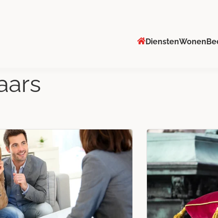
Diensten
Wonen
Be
aars