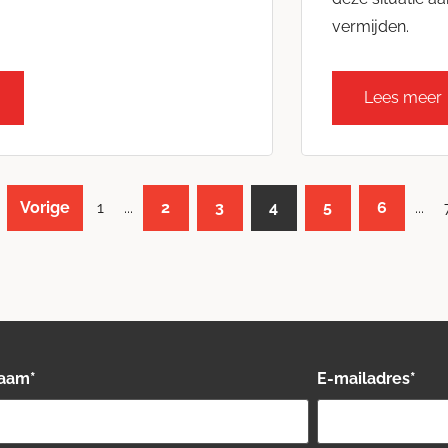
vermijden.
Lees meer
Vorige
1
...
2
3
4
5
6
...
naam
*
E-mailadres
*