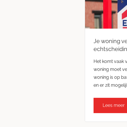
Je woning v
echtscheidi
Het komt vaak v
woning moet ver
woning is op ba
en er zit mogeli
Lees meer