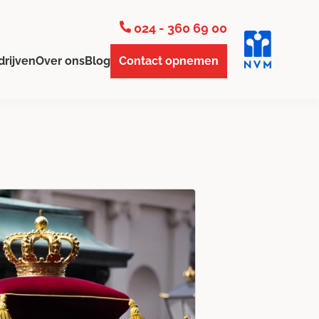
024 - 360 69 00
drijven
Over ons
Blog
Contact opnemen