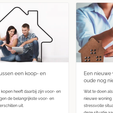
tussen een koop- en
Een nieuwe 
oude nog ni
kopen heeft daarbij zijn voor- en
Wat te doen al
ggen de belangrijkste voor- en
nieuwe woning 
rschillen uit.
stressvolle situ
deze situatie aa