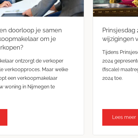
en doorloop je samen
Prinsjesdag 
koopmakelaar om je
wijzigingen 
erkopen?
Tijdens Prinsjes
elaar ontzorgt de verkoper
2024 gepresente
ele verkoopproces. Maar welke
(fiscale) maatr
opt een verkoopmakelaar
2024 toe.
uw woning in Nijmegen te
Lees meer