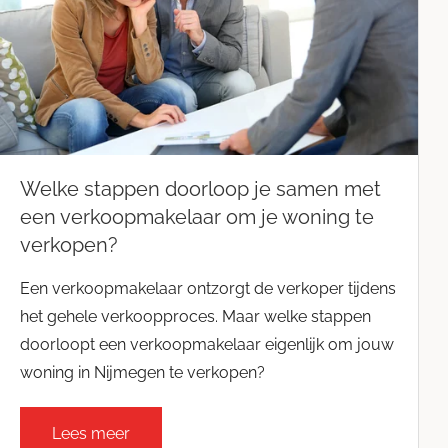
Bouwkundig
Blog
Huis & tuin
Huis kopen
Contact opnemen
Huis verkopen
Interieur
Welke stappen doorloop je samen met
een verkoopmakelaar om je woning te
Vastgoed
verkopen?
Wet- & regelgeving
Een verkoopmakelaar ontzorgt de verkoper tijdens
het gehele verkoopproces. Maar welke stappen
Woning aankopen
doorloopt een verkoopmakelaar eigenlijk om jouw
Woning verkopen
woning in Nijmegen te verkopen?
Woningmarkt
Lees meer