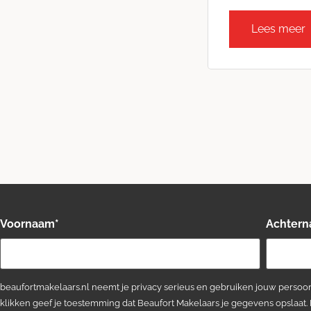
Lees meer
Voornaam
*
Achter
beaufortmakelaars.nl neemt je privacy serieus en gebruiken jouw persoon
klikken geef je toestemming dat Beaufort Makelaars je gegevens opslaat.