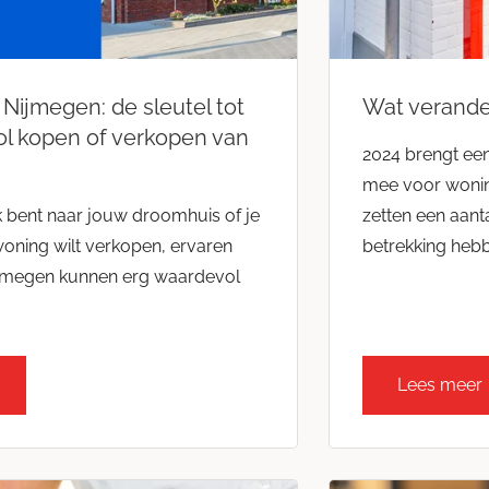
 Nijmegen: de sleutel tot
Wat verander
ol kopen of verkopen van
2024 brengt een
mee voor woning
k bent naar jouw droomhuis of je
zetten een aanta
 woning wilt verkopen, ervaren
betrekking heb
ijmegen kunnen erg waardevol
Lees meer