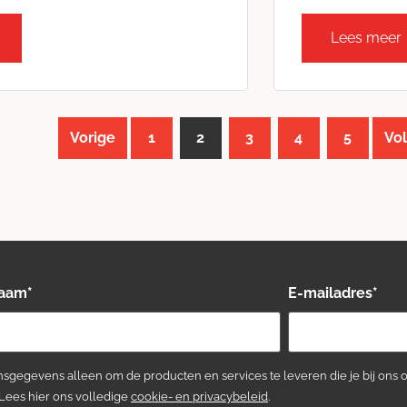
Lees meer
Vorige
1
2
3
4
5
Vo
naam
*
E-mailadres
*
sgegevens alleen om de producten en services te leveren die je bij ons 
 Lees hier ons volledige
cookie- en privacybeleid
.