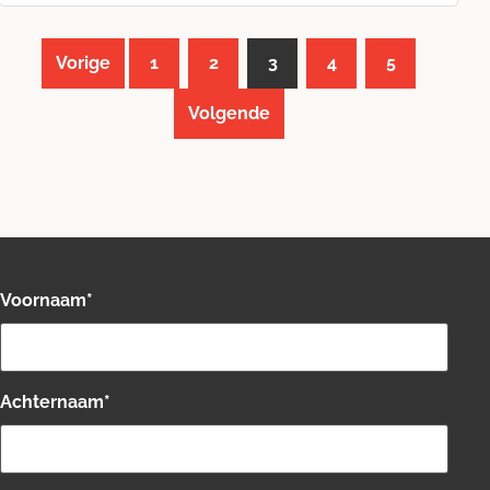
Vorige
1
2
3
4
5
Volgende
Voornaam
*
Achternaam
*