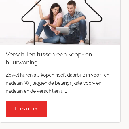
Bouwkundig
Blog
Huis & tuin
Huis kopen
Contact opnemen
Huis verkopen
Interieur
Verschillen tussen een koop- en
huurwoning
Vastgoed
Zowel huren als kopen heeft daarbij zijn voor- en
Wet- & regelgeving
nadelen. Wij leggen de belangrijkste voor- en
nadelen en de verschillen uit.
Woning aankopen
Woning verkopen
Lees meer
Woningmarkt